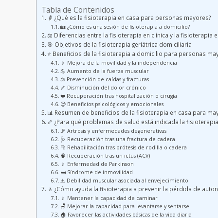
Tabla de Contenidos
👵 ¿Qué es la fisioterapia en casa para personas mayores?
🏡 ¿Cómo es una sesión de fisioterapia a domicilio?
⚖️ Diferencias entre la fisioterapia en clínica y la fisioterapia 
🎯 Objetivos de la fisioterapia geriátrica domiciliaria
⭐ Beneficios de la fisioterapia a domicilio para personas m
🚶 Mejora de la movilidad y la independencia
💪 Aumento de la fuerza muscular
⚖️ Prevención de caídas y fracturas
🦴 Disminución del dolor crónico
❤️ Recuperación tras hospitalización o cirugía
😊 Beneficios psicológicos y emocionales
📊 Resumen de beneficios de la fisioterapia en casa para ma
🦴 ¿Para qué problemas de salud está indicada la fisioterapi
🦵 Artrosis y enfermedades degenerativas
🩺 Recuperación tras una fractura de cadera
🦿 Rehabilitación tras prótesis de rodilla o cadera
🧠 Recuperación tras un ictus (ACV)
🚶 Enfermedad de Parkinson
🛏️ Síndrome de inmovilidad
⚠️ Debilidad muscular asociada al envejecimiento
🚶 ¿Cómo ayuda la fisioterapia a prevenir la pérdida de auto
🚶 Mantener la capacidad de caminar
🪑 Mejorar la capacidad para levantarse y sentarse
🏠 Favorecer las actividades básicas de la vida diaria