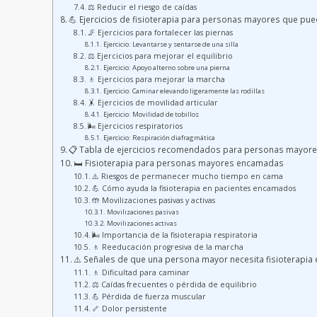
⚖️ Reducir el riesgo de caídas
💪 Ejercicios de fisioterapia para personas mayores que pue
🦵 Ejercicios para fortalecer las piernas
Ejercicio: Levantarse y sentarse de una silla
⚖️ Ejercicios para mejorar el equilibrio
Ejercicio: Apoyo alterno sobre una pierna
🚶 Ejercicios para mejorar la marcha
Ejercicio: Caminar elevando ligeramente las rodillas
🤸 Ejercicios de movilidad articular
Ejercicio: Movilidad de tobillos
🌬️ Ejercicios respiratorios
Ejercicio: Respiración diafragmática
📋 Tabla de ejercicios recomendados para personas mayor
🛏️ Fisioterapia para personas mayores encamadas
⚠️ Riesgos de permanecer mucho tiempo en cama
💪 Cómo ayuda la fisioterapia en pacientes encamados
🤲 Movilizaciones pasivas y activas
Movilizaciones pasivas
Movilizaciones activas
🌬️ Importancia de la fisioterapia respiratoria
🚶 Reeducación progresiva de la marcha
⚠️ Señales de que una persona mayor necesita fisioterapia 
🚶 Dificultad para caminar
⚖️ Caídas frecuentes o pérdida de equilibrio
💪 Pérdida de fuerza muscular
🦴 Dolor persistente