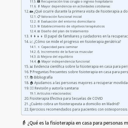
🏥 Recuperación tras cirugía o ingreso hospitalario
👵 Mayor dependencia en actividades cotidianas
🏡 ¿Qué ocurre durante la primera visita de fisioterapia a do
📋 Valoración funcional inicial
🚪 Evaluación del entorno domiciliario
🎯 Establecimiento de objetivos terapéuticos
📅 Diseño del plan de tratamiento
👨‍👩‍👧‍👦 El papel de familiares y cuidadores en la recupera
📈 ¿Cómo se mide el progreso en fisioterapia geriátrica?
🚶 Capacidad para caminar
💪 Incremento de la fuerza muscular
⚖️ Mejora del equilibrio
🏠 Mayor independencia funcional
📊 Evidencia científica sobre la fisioterapia en casa para 
❓ Preguntas frecuentes sobre fisioterapia en casa para pe
📚 Bibliografía
🏠 Ayudamos a las personas mayores a recuperar movilida
👩‍⚕️ Revisión y autoría sanitaria
Artículos relacionados:
Fisioterapia Efectiva para Secuelas de COVID
¿Cuánto cobra un fisioterapeuta a domicilio en Madrid?
Ejercicios recomendados para pacientes con osteoporosis
👵 ¿Qué es la fisioterapia en casa para personas 