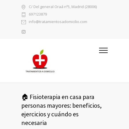
C/ Del general Oraá nº5, Madrid (28006)
697123879
info@tratamientosadomicilio.com
🏠 Fisioterapia en casa para
personas mayores: beneficios,
ejercicios y cuándo es
necesaria