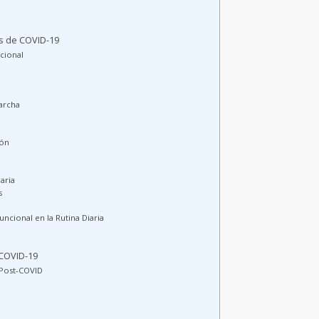
as de COVID-19
ncional
archa
ión
iaria
s
uncional en la Rutina Diaria
 COVID-19
 Post-COVID