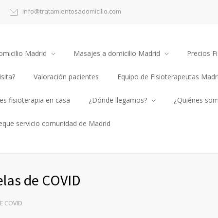
info@tratamientosadomicilio.com
omicilio Madrid
Masajes a domicilio Madrid
Precios Fi
sita?
Valoración pacientes
Equipo de Fisioterapeutas Madr
s fisioterapia en casa
¿Dónde llegamos?
¿Quiénes so
heque servicio comunidad de Madrid
uelas de COVID
DE COVID