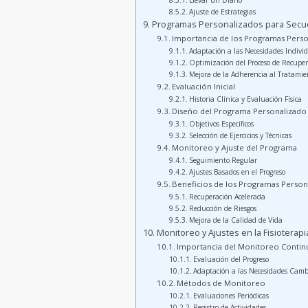
Llevar un Diario
Ajuste de Estrategias
Programas Personalizados para Secu
Importancia de los Programas Perso
Adaptación a las Necesidades Indivi
Optimización del Proceso de Recupe
Mejora de la Adherencia al Tratamie
Evaluación Inicial
Historia Clínica y Evaluación Física
Diseño del Programa Personalizado
Objetivos Específicos
Selección de Ejercicios y Técnicas
Monitoreo y Ajuste del Programa
Seguimiento Regular
Ajustes Basados en el Progreso
Beneficios de los Programas Person
Recuperación Acelerada
Reducción de Riesgos
Mejora de la Calidad de Vida
Monitoreo y Ajustes en la Fisioterap
Importancia del Monitoreo Conti
Evaluación del Progreso
Adaptación a las Necesidades Camb
Métodos de Monitoreo
Evaluaciones Periódicas
Registro de Actividades