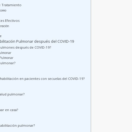
de Tratamiento
toreo
es Efectivos
eración
te
bilitación Pulmonar después del COVID-19
 pulmones después de COVID-19?
Pulmonar
 Pulmonar
 pulmonar?
ehabilitación en pacientes con secuelas del COVID-19?
 salud pulmonar?
ar en casa?
habilitación pulmonar?