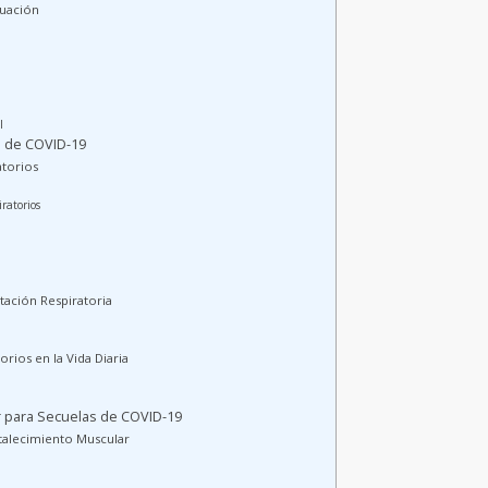
luación
o
l
s de COVID-19
atorios
ratorios
itación Respiratoria
orios en la Vida Diaria
ar para Secuelas de COVID-19
rtalecimiento Muscular