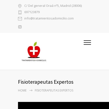
C/ Del general Oraá nº5, Madrid (28006)
697123879
info@tratamientosadomicilio.com
Fisioterapeutas Expertos
HOME
FISIOTERAPEUTAS EXPERTOS