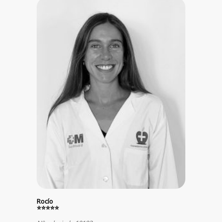
Rocío
⭐⭐⭐⭐⭐