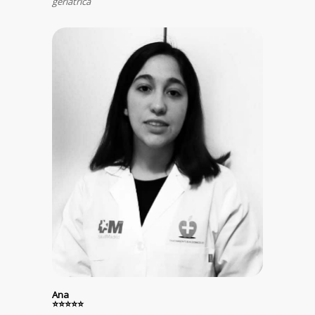
geriátrica
Ana
⭐⭐⭐⭐⭐