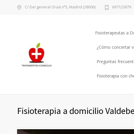
C/ Del general Oraá nº5, Madrid (28006)
697123879
Fisioterapeutas a D
¿Cómo concertar vi
Preguntas frecuente
Fisioterapia con c
Fisioterapia a domicilio Valdeb