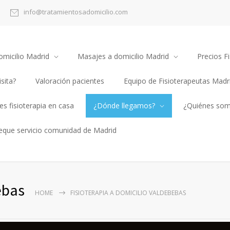
info@tratamientosadomicilio.com
omicilio Madrid
Masajes a domicilio Madrid
Precios Fi
sita?
Valoración pacientes
Equipo de Fisioterapeutas Madr
s fisioterapia en casa
¿Dónde llegamos?
¿Quiénes so
heque servicio comunidad de Madrid
ebas
HOME
FISIOTERAPIA A DOMICILIO VALDEBEBAS