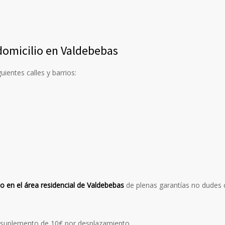
 domicilio en Valdebebas
ientes calles y barrios:
lio en el área residencial de Valdebebas
de plenas garantías no dudes 
 un suplemento de 10€ por desplazamiento