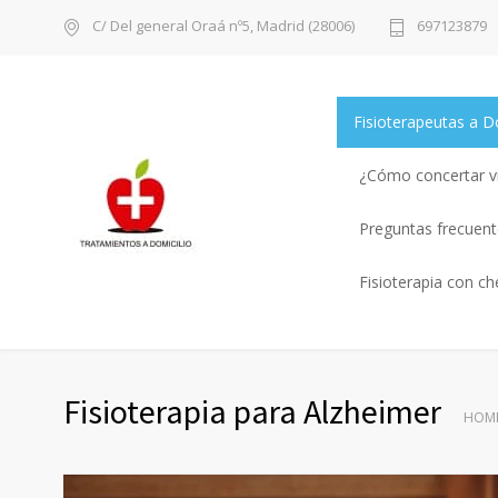
C/ Del general Oraá nº5, Madrid (28006)
697123879
Fisioterapeutas a D
¿Cómo concertar vi
Preguntas frecuente
Fisioterapia con c
Fisioterapia para Alzheimer
HOM