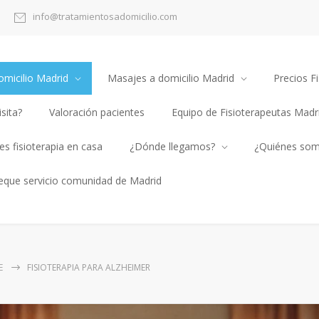
info@tratamientosadomicilio.com
omicilio Madrid
Masajes a domicilio Madrid
Precios Fi
sita?
Valoración pacientes
Equipo de Fisioterapeutas Madr
s fisioterapia en casa
¿Dónde llegamos?
¿Quiénes so
heque servicio comunidad de Madrid
E
FISIOTERAPIA PARA ALZHEIMER