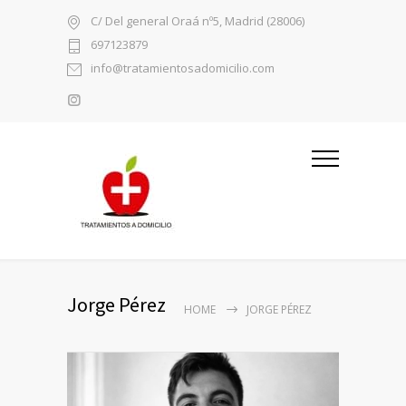
C/ Del general Oraá nº5, Madrid (28006)
697123879
info@tratamientosadomicilio.com
Jorge Pérez
HOME
JORGE PÉREZ