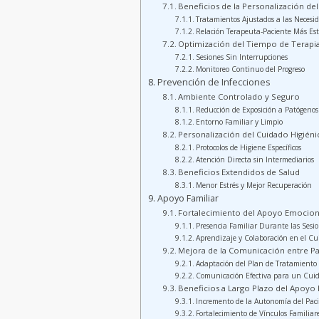
Beneficios de la Personalización de
Tratamientos Ajustados a las Necesid
Relación Terapeuta-Paciente Más Es
Optimización del Tiempo de Terapi
Sesiones Sin Interrupciones
Monitoreo Continuo del Progreso
Prevención de Infecciones
Ambiente Controlado y Seguro
Reducción de Exposición a Patógenos
Entorno Familiar y Limpio
Personalización del Cuidado Higiéni
Protocolos de Higiene Específicos
Atención Directa sin Intermediarios
Beneficios Extendidos de Salud
Menor Estrés y Mejor Recuperación
Apoyo Familiar
Fortalecimiento del Apoyo Emociona
Presencia Familiar Durante las Sesi
Aprendizaje y Colaboración en el C
Mejora de la Comunicación entre Pac
Adaptación del Plan de Tratamiento
Comunicación Efectiva para un Cui
Beneficios a Largo Plazo del Apoyo 
Incremento de la Autonomía del Pac
Fortalecimiento de Vínculos Familiar