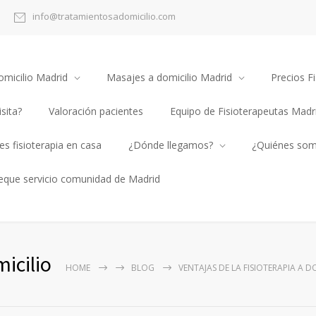
info@tratamientosadomicilio.com
omicilio Madrid
Masajes a domicilio Madrid
Precios Fi
sita?
Valoración pacientes
Equipo de Fisioterapeutas Madr
s fisioterapia en casa
¿Dónde llegamos?
¿Quiénes so
heque servicio comunidad de Madrid
micilio
HOME
BLOG
VENTAJAS DE LA FISIOTERAPIA A D