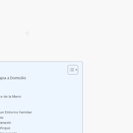
apia a Domicilio
ce de la Mano
 un Entorno Familiar
nto
peración
Enfoque