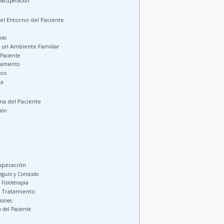
Recuperación
el Entorno del Paciente
nas
 un Ambiente Familiar
 Paciente
tamiento
cos
za
na del Paciente
ión
uperación
eguro y Conocido
Fisioterapia
l Tratamiento
iones
a del Paciente