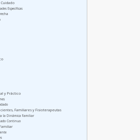
l Cuidado
ades Específicas
trecha
a
co
l y Práctico
ones
uidado
ientes, Familiares y Fisioterapeutas
 a la Dinámica Familiar
dado Continuo
Familiar
iente
es