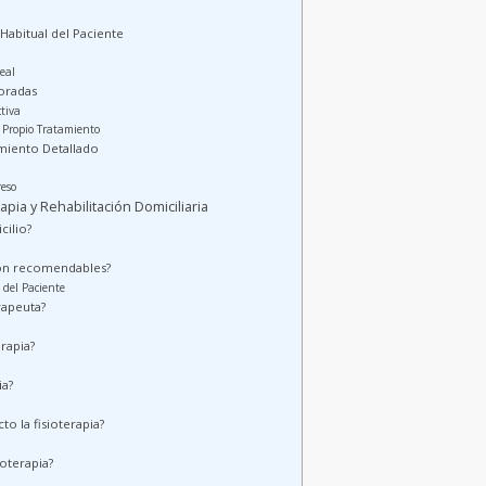
Habitual del Paciente
eal
oradas
tiva
 Propio Tratamiento
imiento Detallado
eso
pia y Rehabilitación Domiciliaria
cilio?
 son recomendables?
 del Paciente
rapeuta?
erapia?
ia?
o la fisioterapia?
ioterapia?