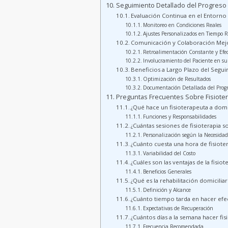
Seguimiento Detallado del Progreso
Evaluación Continua en el Entorno 
Monitoreo en Condiciones Reales
Ajustes Personalizados en Tiempo R
Comunicación y Colaboración Mej
Retroalimentación Constante y Efec
Involucramiento del Paciente en su
Beneficios a Largo Plazo del Segu
Optimización de Resultados
Documentación Detallada del Progr
Preguntas Frecuentes Sobre Fisiotera
¿Qué hace un fisioterapeuta a domi
Funciones y Responsabilidades
¿Cuántas sesiones de fisioterapia
Personalización según la Necesidad
¿Cuánto cuesta una hora de fisiote
Variabilidad del Costo
¿Cuáles son las ventajas de la fisiot
Beneficios Generales
¿Qué es la rehabilitación domiciliar
Definición y Alcance
¿Cuánto tiempo tarda en hacer efect
Expectativas de Recuperación
¿Cuántos días a la semana hacer fis
Frecuencia Recomendada