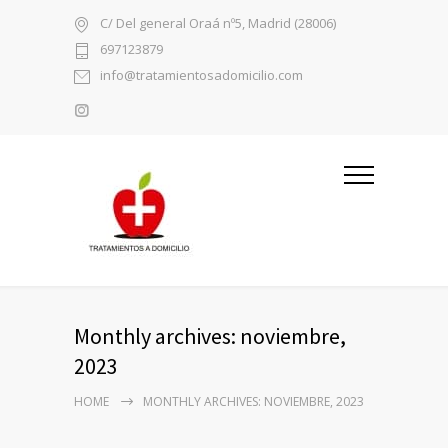
C/ Del general Oraá nº5, Madrid (28006)
697123879
info@tratamientosadomicilio.com
Monthly archives: noviembre,
2023
HOME
MONTHLY ARCHIVES: NOVIEMBRE, 2023