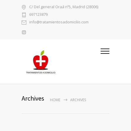
C/ Del general Oraá nº5, Madrid (28006)
697123879
info@tratamientosadomicilio.com
Archives
HOME
ARCHIVES