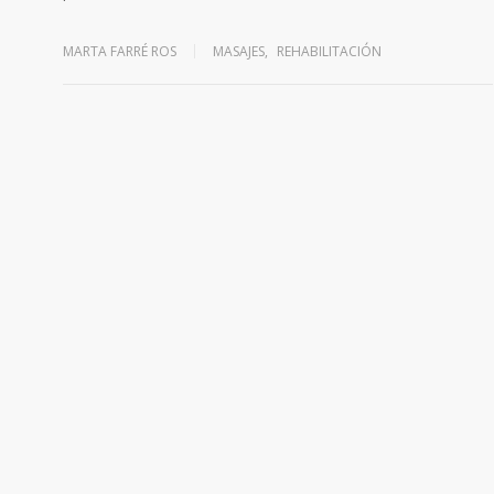
MARTA FARRÉ ROS
MASAJES
,
REHABILITACIÓN