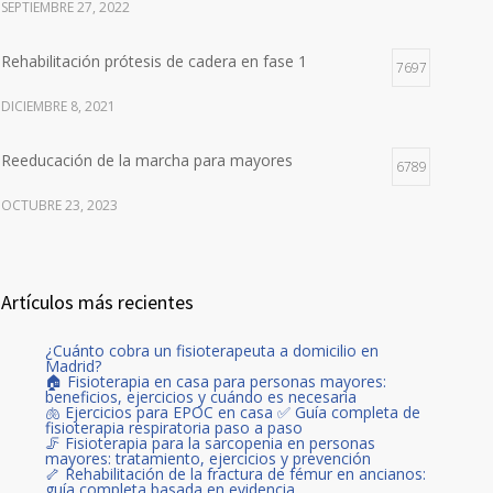
SEPTIEMBRE 27, 2022
Rehabilitación prótesis de cadera en fase 1
7697
DICIEMBRE 8, 2021
Reeducación de la marcha para mayores
6789
OCTUBRE 23, 2023
Artículos más recientes
¿Cuánto cobra un fisioterapeuta a domicilio en
Madrid?
🏠 Fisioterapia en casa para personas mayores:
beneficios, ejercicios y cuándo es necesaria
🫁 Ejercicios para EPOC en casa ✅ Guía completa de
fisioterapia respiratoria paso a paso
🦵 Fisioterapia para la sarcopenia en personas
mayores: tratamiento, ejercicios y prevención
🦴 Rehabilitación de la fractura de fémur en ancianos:
guía completa basada en evidencia