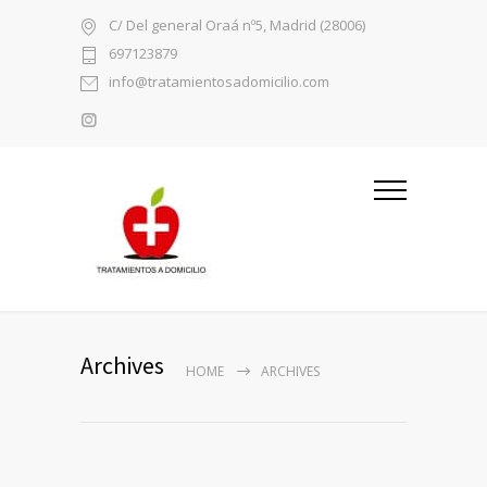
C/ Del general Oraá nº5, Madrid (28006)
697123879
info@tratamientosadomicilio.com
Archives
HOME
ARCHIVES