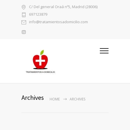
C/ Del general Oraá nº5, Madrid (28006)
697123879
info@tratamientosadomicilio.com
Archives
HOME
ARCHIVES