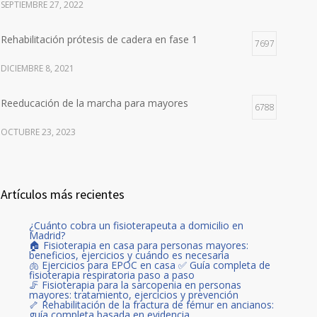
SEPTIEMBRE 27, 2022
Rehabilitación prótesis de cadera en fase 1
7697
DICIEMBRE 8, 2021
Reeducación de la marcha para mayores
6788
OCTUBRE 23, 2023
Artículos más recientes
¿Cuánto cobra un fisioterapeuta a domicilio en
Madrid?
🏠 Fisioterapia en casa para personas mayores:
beneficios, ejercicios y cuándo es necesaria
🫁 Ejercicios para EPOC en casa ✅ Guía completa de
fisioterapia respiratoria paso a paso
🦵 Fisioterapia para la sarcopenia en personas
mayores: tratamiento, ejercicios y prevención
🦴 Rehabilitación de la fractura de fémur en ancianos:
guía completa basada en evidencia