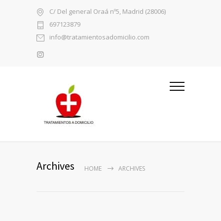
C/ Del general Oraá nº5, Madrid (28006)
697123879
info@tratamientosadomicilio.com
Archives
HOME
ARCHIVES