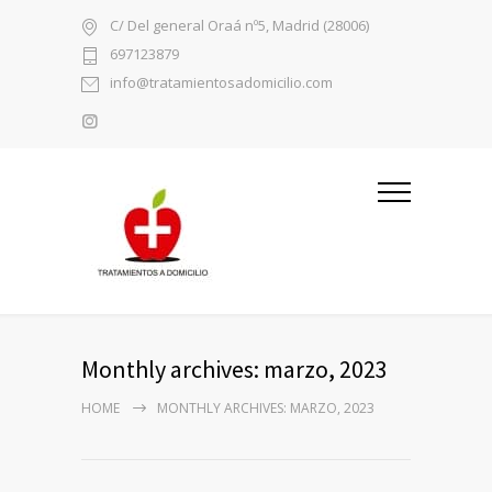
C/ Del general Oraá nº5, Madrid (28006)
697123879
info@tratamientosadomicilio.com
Monthly archives: marzo, 2023
HOME
MONTHLY ARCHIVES: MARZO, 2023