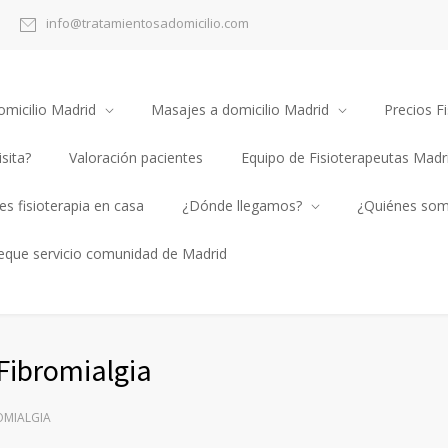
info@tratamientosadomicilio.com
omicilio Madrid
Masajes a domicilio Madrid
Precios Fi
sita?
Valoración pacientes
Equipo de Fisioterapeutas Madr
s fisioterapia en casa
¿Dónde llegamos?
¿Quiénes so
heque servicio comunidad de Madrid
Fibromialgia
OMIALGIA