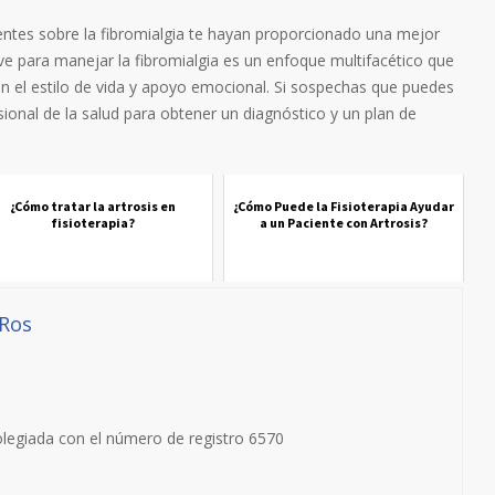
ntes sobre la fibromialgia te hayan proporcionado una mejor
ve para manejar la fibromialgia es un enfoque multifacético que
n el estilo de vida y apoyo emocional. Si sospechas que puedes
sional de la salud para obtener un diagnóstico y un plan de
¿Cómo tratar la artrosis en
¿Cómo Puede la Fisioterapia Ayudar
fisioterapia?
a un Paciente con Artrosis?
 Ros
olegiada con el número de registro 6570