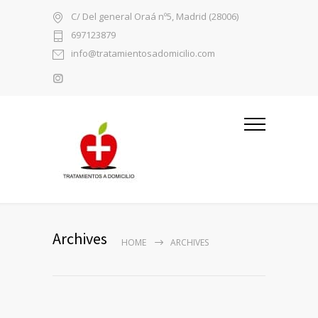
C/ Del general Oraá nº5, Madrid (28006)
697123879
info@tratamientosadomicilio.com
Archives
HOME
ARCHIVES