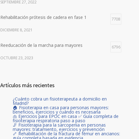
SEPTIEMBRE 27, 2022
Rehabilitación prótesis de cadera en fase 1
7708
DICIEMBRE 8, 2021
Reeducación de la marcha para mayores
6796
OCTUBRE 23, 2023
Artículos más recientes
¿Cuánto cobra un fisioterapeuta a domicilio en
Madrid?
🏠 Fisioterapia en casa para personas mayores:
beneficios, ejercicios y cuándo es necesaria
🫁 Ejercicios para EPOC en casa ✅ Guía completa de
fisioterapia respiratoria paso a paso
🦵 Fisioterapia para la sarcopenia en personas
mayores: tratamiento, ejercicios y prevención
🦴 Rehabilitación de la fractura de fémur en ancianos:
guía completa basada en evidencia