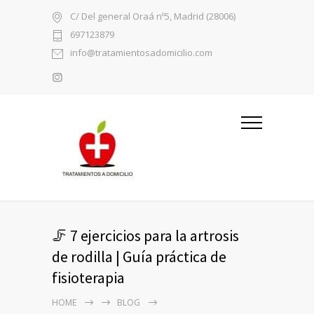
C/ Del general Oraá nº5, Madrid (28006)
697123879
info@tratamientosadomicilio.com
🦵 7 ejercicios para la artrosis
de rodilla | Guía práctica de
fisioterapia
HOME
BLOG