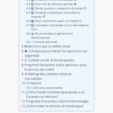
3️⃣ Ejercicio de talones y puntas 👣
4️⃣ Medio puente o elevación de pelvis 🧍‍♀️
5️⃣ Sentarse y levantarse de la silla sin
impulso 🪑
6️⃣ Flexo-extensión suave con toalla 🧻
7️⃣ Caminata controlada o bicicleta estática
🚶‍♂️🚴
🧩 Recomendación general del
fisioterapeuta
⚡ Consejo adicional
❌ Ejercicios que se deben evitar
🧠 Consejos para realizar los ejercicios con
seguridad
🩺 Cuándo acudir al fisioterapeuta
Preguntas frecuentes sobre ejercicios para
la artrosis de rodilla
🔎 Bibliografía y fuentes médicas
consultadas
👩‍⚕️ Autoría
Artículos relacionados:
¿Cómo Puede la Fisioterapia Ayudar a un
Paciente con Artrosis?
Preguntas Frecuentes Sobre la Fibromialgia
¿Cómo tratar la artrosis en fisioterapia?