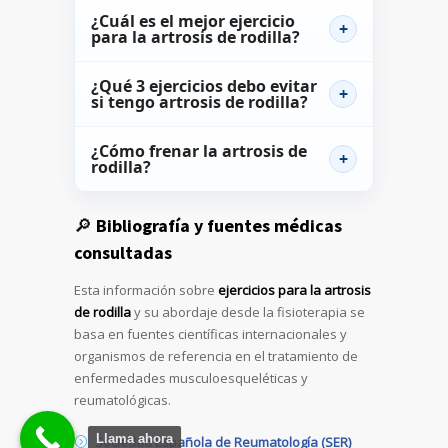
¿Cuál es el mejor ejercicio
para la artrosis de rodilla?
¿Qué 3 ejercicios debo evitar
si tengo artrosis de rodilla?
¿Cómo frenar la artrosis de
rodilla?
🔎
Bibliografía y fuentes médicas
consultadas
Esta información sobre
ejercicios para la artrosis
de rodilla
y su abordaje desde la fisioterapia se
basa en fuentes científicas internacionales y
organismos de referencia en el tratamiento de
enfermedades musculoesqueléticas y
reumatológicas.
Llama ahora
Sociedad Española de Reumatología (SER)