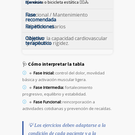
Caminata o bicicleta estática 🚶‍♂️🚴
Funcional / Mantenimiento
20-30 min diarios
Mejorar la capacidad cardiovascular
y reducir la rigidez.
🩺
Cómo interpretar la tabla
🔹
Fase Inicial:
control del dolor, movilidad
básica y activación muscular ligera.
🔹
Fase Intermedia:
fortalecimiento
progresivo, equilibrio y estabilidad.
🔹
Fase Funcional:
reincorporación a
actividades cotidianas y prevención de recaídas.
💡
Los ejercicios deben adaptarse a la
condición de cada paciente y a la