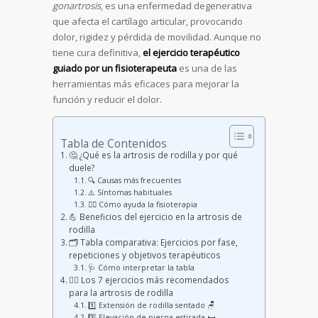
gonartrosis
, es una enfermedad degenerativa
que afecta el cartílago articular, provocando
dolor, rigidez y pérdida de movilidad. Aunque no
tiene cura definitiva,
el ejercicio terapéutico
guiado por un fisioterapeuta
es una de las
herramientas más eficaces para mejorar la
función y reducir el dolor.
Tabla de Contenidos
🤔 ¿Qué es la artrosis de rodilla y por qué
duele?
🔍 Causas más frecuentes
⚠️ Síntomas habituales
💆‍♀️ Cómo ayuda la fisioterapia
💪 Beneficios del ejercicio en la artrosis de
rodilla
🗂️ Tabla comparativa: Ejercicios por fase,
repeticiones y objetivos terapéuticos
🩺 Cómo interpretar la tabla
🧘‍♀️ Los 7 ejercicios más recomendados
para la artrosis de rodilla
1️⃣ Extensión de rodilla sentado 🪑
2️⃣ Elevación de pierna estirada 🛏️