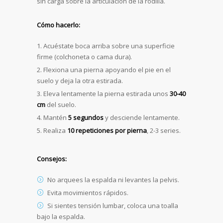
sin carga sobre la articulación de la rodilla.
Cómo hacerlo:
Acuéstate boca arriba sobre una superficie
firme (colchoneta o cama dura).
Flexiona una pierna apoyando el pie en el
suelo y deja la otra estirada.
Eleva lentamente la pierna estirada unos
30-40
cm
del suelo.
Mantén
5 segundos
y desciende lentamente.
Realiza
10 repeticiones por pierna
, 2-3 series.
Consejos:
No arquees la espalda ni levantes la pelvis.
Evita movimientos rápidos.
Si sientes tensión lumbar, coloca una toalla
bajo la espalda.