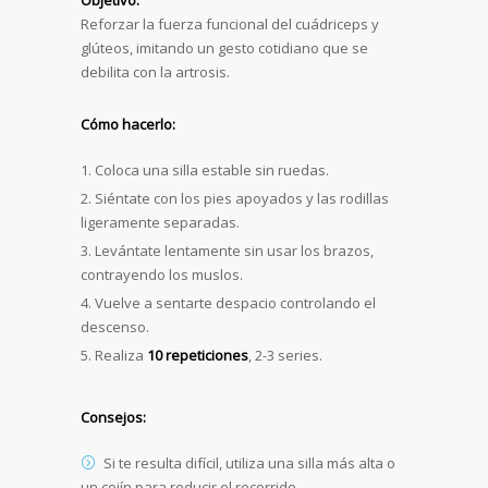
Objetivo:
Reforzar la fuerza funcional del cuádriceps y
glúteos, imitando un gesto cotidiano que se
debilita con la artrosis.
Cómo hacerlo:
Coloca una silla estable sin ruedas.
Siéntate con los pies apoyados y las rodillas
ligeramente separadas.
Levántate lentamente sin usar los brazos,
contrayendo los muslos.
Vuelve a sentarte despacio controlando el
descenso.
Realiza
10 repeticiones
, 2-3 series.
Consejos:
Si te resulta difícil, utiliza una silla más alta o
un cojín para reducir el recorrido.