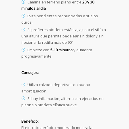
Camina en terreno plano entre
20 y 30
minutos al día
.
Evita pendientes pronunciadas o suelos
duros.
Si prefieres bicicleta estática, ajusta el sillín a
una altura que permita pedalear sin dolor y sin
flexionar la rodilla más de 90°.
Empieza con
5-10 minutos
y aumenta
progresivamente.
Consejos:
Utiliza calzado deportivo con buena
amortiguación.
Si hay inflamación, alterna con ejercicios en
piscina o bicicleta elíptica suave.
Beneficio:
El ejercicio aeróbico moderado mejora la