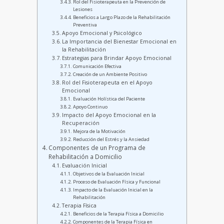
Rol del Fisioterapeuta en la Prevención de
Lesiones
Beneficios a Largo Plazo de la Rehabilitación
Preventiva
Apoyo Emocional y Psicológico
La Importancia del Bienestar Emocional en
la Rehabilitación
Estrategias para Brindar Apoyo Emocional
Comunicación Efectiva
Creación de un Ambiente Positivo
Rol del Fisioterapeuta en el Apoyo
Emocional
Evaluación Holística del Paciente
Apoyo Continuo
Impacto del Apoyo Emocional en la
Recuperación
Mejora de la Motivación
Reducción del Estrés y la Ansiedad
Componentes de un Programa de
Rehabilitación a Domicilio
Evaluación Inicial
Objetivos de la Evaluación Inicial
Proceso de Evaluación Física y Funcional
Impacto de la Evaluación Inicial en la
Rehabilitación
Terapia Física
Beneficios de la Terapia Física a Domicilio
Componentes de la Terapia Física en