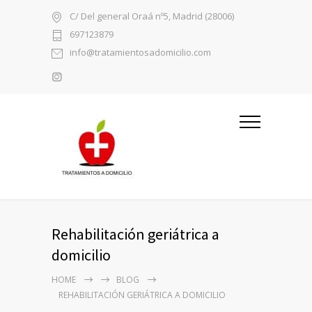
C/ Del general Oraá nº5, Madrid (28006)
697123879
info@tratamientosadomicilio.com
Rehabilitación geriátrica a
domicilio
HOME
BLOG
REHABILITACIÓN GERIÁTRICA A DOMICILIO