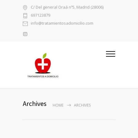
C/ Del general Oraá nº5, Madrid (28006)
697123879
info@tratamientosadomicilio.com
Archives
HOME
ARCHIVES