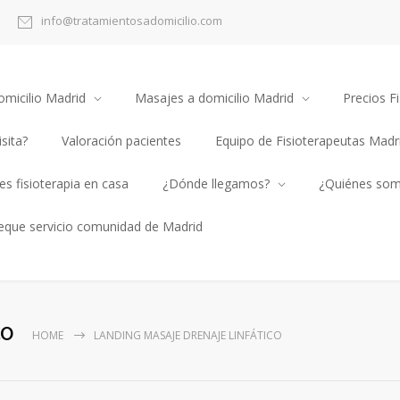
info@tratamientosadomicilio.com
omicilio Madrid
Masajes a domicilio Madrid
Precios Fi
sita?
Valoración pacientes
Equipo de Fisioterapeutas Madr
s fisioterapia en casa
¿Dónde llegamos?
¿Quiénes so
heque servicio comunidad de Madrid
co
HOME
LANDING MASAJE DRENAJE LINFÁTICO