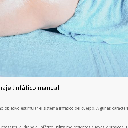
naje linfático manual
objetivo estimular el sistema linfático del cuerpo. Algunas caracterís
e masajes, el drenaje linfático utiliza movimientos suaves y rítmicos