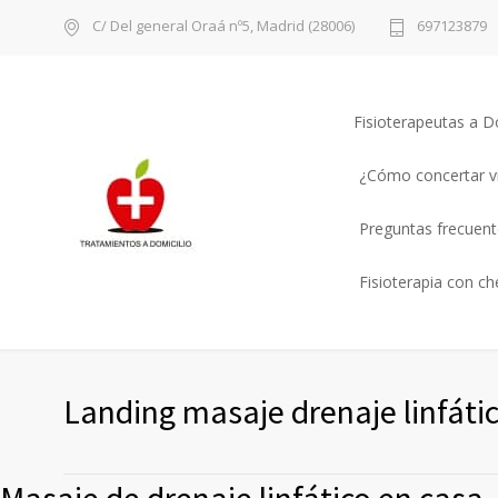
C/ Del general Oraá nº5, Madrid (28006)
697123879
Fisioterapeutas a D
¿Cómo concertar vi
Preguntas frecuente
Fisioterapia con c
Landing masaje drenaje linfáti