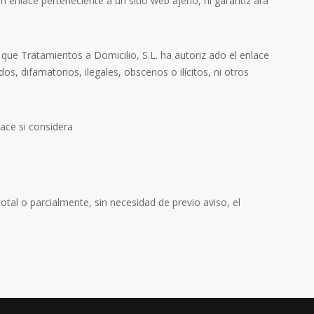
 enlace perteneciente a un sitio web ajeno, ni garantiz ará
 que Tratamientos a Domicilio, S.L. ha autoriz ado el enlace
s, difamatorios, ilegales, obscenos o ilícitos, ni otros
lace si considera
tal o parcialmente, sin necesidad de previo aviso, el