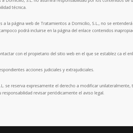
 Domicilio, S.L. no asumirá responsabilidad por los contenidos de un
ilidad técnica.
s a la página web de Tratamientos a Domicilio, S.L., no se entenderá
 tampoco podrá incluirse en la página del enlace contenidos inapropiado
ntactar con el propietario del sitio web en el que se establez ca el en
spondientes acciones judiciales y extrajudiciales.
L. se reserva expresamente el derecho a modificar unilateralmente, to
 responsabilidad revisar periódicamente el aviso legal.