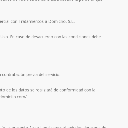
rcial con Tratamientos a Domicilio, S.L..
de Uso. En caso de desacuerdo con las condiciones debe
 contratación previa del servicio.
nto de los datos se realiz ará de conformidad con la
domicilio.com/.
a fe, el presente Aviso Legal y respetando los derechos de