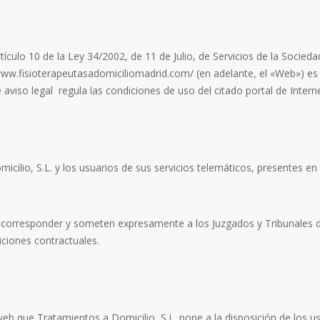
culo 10 de la Ley 34/2002, de 11 de Julio, de Servicios de la Socieda
www.fisioterapeutasadomiciliomadrid.com/ (en adelante, el «Web») es t
 aviso legal
regula las condiciones de uso del citado portal de Intern
icilio, S.L. y los usuarios de sus servicios telemáticos, presentes en
a corresponder y someten expresamente a los Juzgados y Tribunales d
iciones contractuales.
 web que Tratamientos a Domicilio, S.L. pone a la disposición de los u