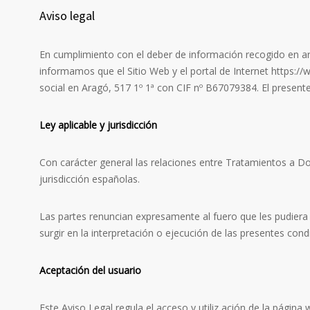
Aviso legal ​
En cumplimiento con el deber de información recogido en artí
informamos que el Sitio Web y el portal de Internet https://
social en Aragó, 517 1º 1ª con CIF nº B67079384. El presente
Ley aplicable y jurisdicción
Con carácter general las relaciones entre Tratamientos a Dom
jurisdicción españolas.
Las partes renuncian expresamente al fuero que les pudier
surgir en la interpretación o ejecución de las presentes cond
Aceptación del usuario
Este Aviso Legal regula el acceso y utiliz ación de la página