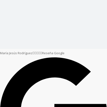
María Jesús Rodríguez





Reseña Google