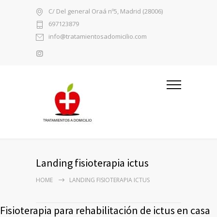
C/ Del general Oraá nº5, Madrid (28006)
697123879
info@tratamientosadomicilio.com
Landing fisioterapia ictus
HOME
LANDING FISIOTERAPIA ICTUS
Fisioterapia para rehabilitación de ictus en casa