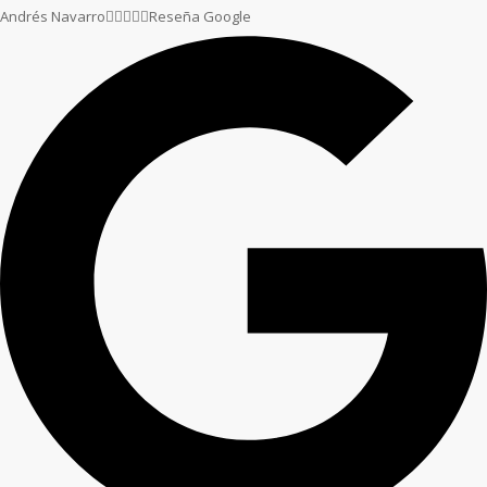
Andrés Navarro





Reseña Google