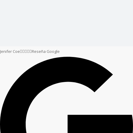
Jenifer Coe





Reseña Google